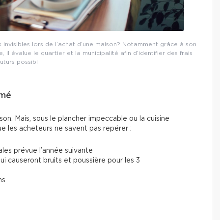
 invisibles lors de l’achat d’une maison? Notamment grâce à son
l évalue le quartier et la municipalité afin d’identifier des frais
futurs possibl
rmé
on. Mais, sous le plancher impeccable ou la cuisine
e les acheteurs ne savent pas repérer :
les prévue l’année suivante
i causeront bruits et poussière pour les 3
ns