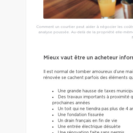
Comment un courtier peut aider à négocier les coûts
analyse poussée. Au-delà de la propriété elle-même, i
Mieux vaut être un acheteur info
Il est normal de tomber amoureux d’une mais
rénovée se cachent parfois des éléments qu
Une grande hausse de taxes municipa
Des travaux importants à proximité qu
prochaines années
Un toit qui ne tiendra pas plus de 4 a
Une fondation fissurée
Un drain français en fin de vie
Une entrée électrique désuète
Une rénovation faite sans permis