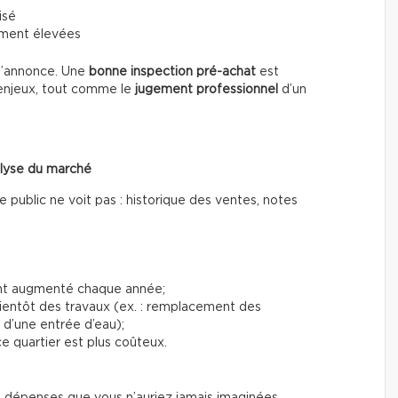
isé
ement élevées
 l’annonce. Une
bonne inspection pré-achat
est
s enjeux, tout comme le
jugement professionnel
d’un
nalyse du marché
 public ne voit pas : historique des ventes, notes
 ont augmenté chaque année;
ientôt des travaux (ex. : remplacement des
 d’une entrée d’eau);
e quartier est plus coûteux.