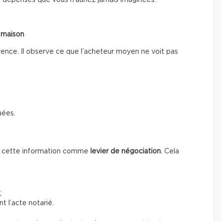
 dépenses que vous n’auriez jamais imaginées.
a maison
rence. Il observe ce que l’acheteur moyen ne voit pas
uées.
se cette information
comme
levier de négociation
. Cela
;
t l’acte notarié.