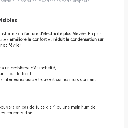
 partie d’un entretien important de votre propriété.
visibles
transforme en
facture d’électricité plus élevée
. En plus
uites
améliore le confort
et
réduit la condensation sur
 et février.
 y a un problème d’étanchéité,
cis par le froid,
es intérieures qui se trouvent sur les murs donnant
ougera en cas de fuite d’air) ou une main humide
es courants d’air.