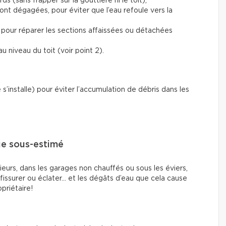
rds (sans frapper sur la gouttière ni le toit),
sont dégagées, pour éviter que l’eau refoule vers la
 pour réparer les sections affaissées ou détachées
u niveau du toit (voir point 2).
e s’installe) pour éviter l’accumulation de débris dans les
ue sous-estimé
eurs, dans les garages non chauffés ou sous les éviers,
 fissurer ou éclater… et les dégâts d’eau que cela cause
priétaire!